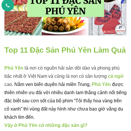
Top 11 Đặc Sản Phú Yên Làm Quà
Phú Yên
là nơi có nguồn hải sản dồi dào và phong phú
bậc nhất ở Việt Nam và cũng là nơi có sản lượng
cá ngừ
cao.
Nằm ven biển duyên hải miền Trung,
Phú Yên
được
thiên nhiên ưu đãi với nhiều danh lam thắng cảnh nổi tiếng
đặc biệt sau cơn sốt của bộ phim “Tôi thấy hoa vàng trên
cỏ xanh” thì vùng đất này hình như chưa bao giờ vắng du
khách tìm đến.
Vậy ở Phú Yên có những đặc sản gì?