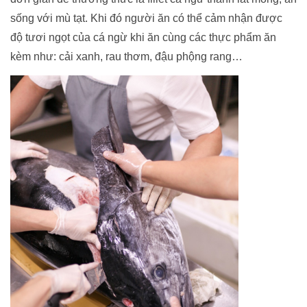
sống với mù tạt. Khi đó người ăn có thể cảm nhận được
độ tươi ngọt của cá ngừ khi ăn cùng các thực phẩm ăn
kèm như: cải xanh, rau thơm, đậu phộng rang…