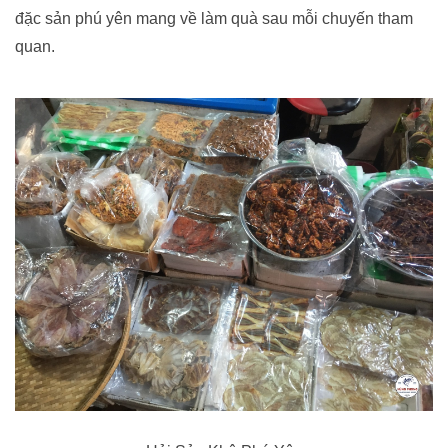
đặc sản phú yên mang về làm quà sau mỗi chuyến tham
quan.