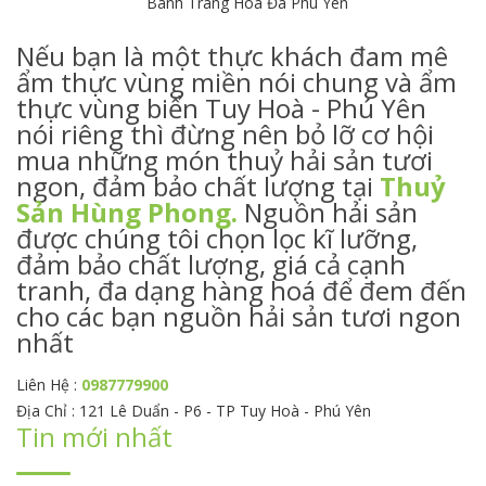
Bánh Tráng Hoà
Đa Phú Yên
Nếu bạn là một thực khách đam mê
ẩm thực vùng miền nói chung và ẩm
thực vùng biển Tuy Hoà - Phú Yên
nói riêng thì đừng nên bỏ lỡ cơ hội
mua những món thuỷ hải sản tươi
ngon, đảm bảo chất lượng tại
Thuỷ
Sản Hùng Phong.
Nguồn hải sản
được chúng tôi chọn lọc kĩ lưỡng,
đảm bảo chất lượng, giá cả cạnh
tranh, đa dạng hàng hoá để đem đến
cho các bạn nguồn hải sản tươi ngon
nhất
Liên Hệ :
0987779900
Địa Chỉ : 121 Lê Duẩn - P6 - TP Tuy Hoà - Phú Yên
Tin mới nhất