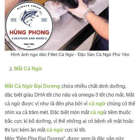
Hình ảnh ngư dân Fillet Cá Ngừ - Đặc Sản Cá Ngừ Phú Yên
Mắt Cá Ngừ
Mắt Cá Ngừ Đại Dương
chứa nhiều chất dinh dưỡng,
đặc biệt giàu DHA tốt cho não và omega-3 tốt cho mắt. Mắt
cá ngừ được ví như là đèn pha bởi vì
cá ngừ
chúng có thể
nhìn xa cả trăm mét. Đặc biệt món mắt
cá ng
ừ tiềm thuốc
bắc cực kì bổ dưỡng, vì thế những ai có bệnh về mặt hoặc
thị lực kém ăn mắt
cá ngừ
cực kì tốt.
Món “Đèn Pha Đại Dương”, được xem là đặc sản nức